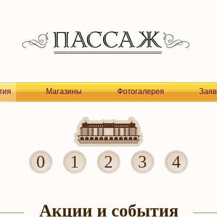
тия
Магазины
Фотогалерея
Заяв
0
1
2
3
4
Акции и события