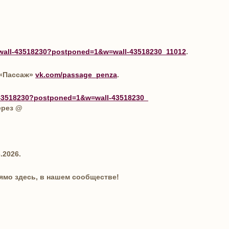
/wall-43518230?
postponed=1&w=wall-43518230_
11012
.
 «Пассаж»
vk.com/passage_penza
.
-43518230?
postponed=1&w=wall-43518230_
ерез @
.2026.
ямо здесь, в нашем сообществе!