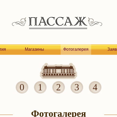
тия
Магазины
Фотогалерея
Заяв
0
1
2
3
4
Фотогалерея