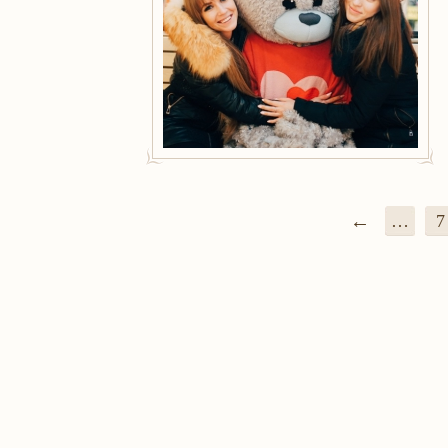
←
…
7