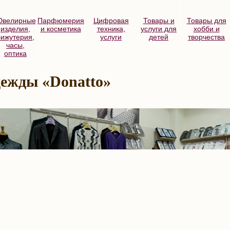
велирные
Парфюмерия
Цифровая
Товары и
Товары для
изделия,
и косметика
техника,
услуги для
хобби и
бижутерия,
услуги
детей
творчества
часы,
оптика
одежды
Donatto