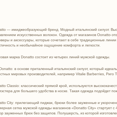
atto — имиджеобразующий бренд. Модный итальянский силуэт. Вы
авлением искусственных волокон. Одежда от магазинов Oonatto-это 
оверы и аксессуары, которые сочетают в себе традиционные линии
ктичность и необычайное ощущение комфорта и легкости.
говая марка Donatto состоит из четырех линий мужской одежды.
 Donatto: в основе приталенный итальянский силуэт, который идеал
стных мировых производителей, например Vitalie Baгbeггies, Риго Te
atto Classio: классический прямой крой, используются высококач
иэстера для большего удобства в носке. Такая одежда подойдет по
atto City: прилегающий пиджак, брюки более зауженные и укорочен
мерная сетка мужской одежды магазинов «Donatto City» стартует с 
ор зауженных брюк без защипов. Полушерсть, из которой изготовл