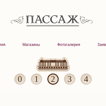
тия
Магазины
Фотогалерея
Заяв
0
1
2
3
4