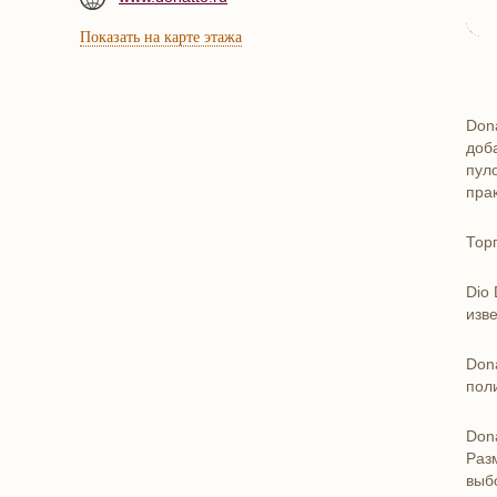
Показать на карте этажа
Don
доб
пул
пра
Тор
Dio
изве
Don
пол
Don
Раз
выб